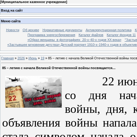
[
Муниципальное казенное учреждение
]
Вход на сайт
Меню сайта
Новости
Об архиве
Нормативные документы
Антикоррупционная политика
К
Программа энергосбережения
Каталог файлов
Каталог фондов 11
«Образ женщины в фотографиях 20-х-40-х годов ХХ века»
"Застыв
«Застывшее мгновение детства» Детский портрет 1910-х-1940-х годов в объекти
Главная
»
2026
»
Июнь
»
19
» 85 – летию с начала Великой Отечественной войны по
85 – летию с начала Великой Отечественной войны посвящается…
22 июня 
со дня нач
войны, дня, 
объявления войны напала
стала символом начала 