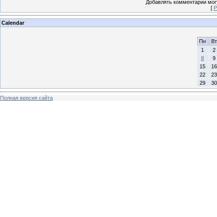
Добавлять комментарии могу
[
Р
Calendar
Пн
Вт
1
2
8
9
15
16
22
23
29
30
Полная версия сайта