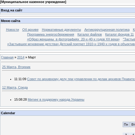
[
Муниципальное казенное учреждение
]
Вход на сайт
Меню сайта
Новости
Об архиве
Нормативные документы
Антикоррупционная политика
К
Программа энергосбережения
Каталог файлов
Каталог фондов 11
«Образ женщины в фотографиях 20-х-40-х годов ХХ века»
"Застыв
«Застывшее мгновение детства» Детский портрет 1910-х-1940-х годов в объекти
Главная
»
2014
»
Март
25 Марта, Вторник
11:11:09
Совет по архивному делу при управлении по делам архивов Правит
12 Марта, Среда
15:08:28
Митинг в поддержку народа Украины
Calendar
Пн
Вт