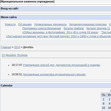
[
Муниципальное казенное учреждение
]
Вход на сайт
Меню сайта
Новости
Об архиве
Нормативные документы
Антикоррупционная политика
К
Программа энергосбережения
Каталог файлов
Каталог фондов 11
«Образ женщины в фотографиях 20-х-40-х годов ХХ века»
"Застыв
«Застывшее мгновение детства» Детский портрет 1910-х-1940-х годов в объекти
Главная
»
2014
»
Декабрь
23 Декабря, Вторник
18:17:47
Утверждение описей дел, документов организаций и граждан
16:56:51
Награждение коллектива муниципального архива
Calendar
Пн
Вт
1
2
8
9
15
16