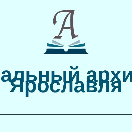
альный архи
Ярославля