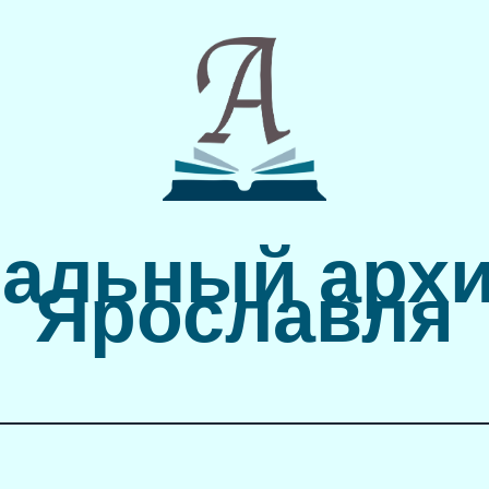
альный архи
Ярославля