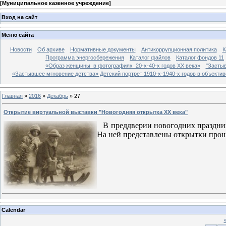
[
Муниципальное казенное учреждение
]
Вход на сайт
Меню сайта
Новости
Об архиве
Нормативные документы
Антикоррупционная политика
К
Программа энергосбережения
Каталог файлов
Каталог фондов 11
«Образ женщины в фотографиях 20-х-40-х годов ХХ века»
"Застыв
«Застывшее мгновение детства» Детский портрет 1910-х-1940-х годов в объекти
Главная
»
2016
»
Декабрь
»
27
Открытие виртуальной выставки "Новогодняя открытка XX века"
В преддверии новогодних праздник
На ней представлены открытки прош
Calendar