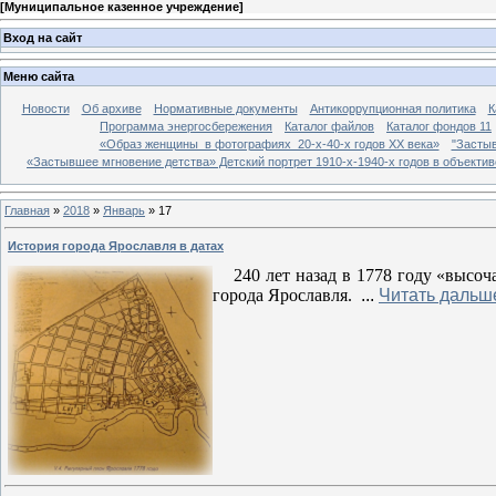
[
Муниципальное казенное учреждение
]
Вход на сайт
Меню сайта
Новости
Об архиве
Нормативные документы
Антикоррупционная политика
К
Программа энергосбережения
Каталог файлов
Каталог фондов 11
«Образ женщины в фотографиях 20-х-40-х годов ХХ века»
"Застыв
«Застывшее мгновение детства» Детский портрет 1910-х-1940-х годов в объекти
Главная
»
2018
»
Январь
»
17
История города Ярославля в датах
240 лет назад в 1778 году «выс
города Ярославля.
...
Читать дальш