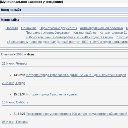
[
Муниципальное казенное учреждение
]
Вход на сайт
Меню сайта
Новости
Об архиве
Нормативные документы
Антикоррупционная политика
К
Программа энергосбережения
Каталог файлов
Каталог фондов 11
«Образ женщины в фотографиях 20-х-40-х годов ХХ века»
"Застыв
«Застывшее мгновение детства» Детский портрет 1910-х-1940-х годов в объекти
Главная
»
2018
»
Июнь
21 Июня, Четверг
13:28:44
История города Ярославля в датах. 22 июня - День памяти и скорби
20 Июня, Среда
15:31:34
История города Ярославля в датах
16 Июня, Суббота
21:14:21
Торжественное мероприятие к 100-летию государственной архивной
08 Июня, Пятница