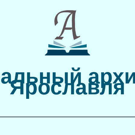
альный архи
Ярославля