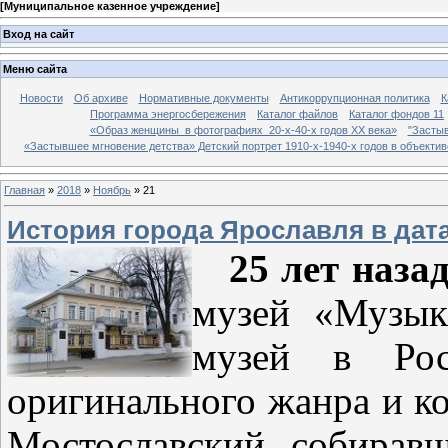
[
Муниципальное казенное учреждение
]
Вход на сайт
Меню сайта
Новости
Об архиве
Нормативные документы
Антикоррупционная политика
К
Программа энергосбережения
Каталог файлов
Каталог фондов 11
«Образ женщины в фотографиях 20-х-40-х годов ХХ века»
"Застыв
«Застывшее мгновение детства» Детский портрет 1910-х-1940-х годов в объекти
Главная
»
2018
»
Ноябрь
»
21
История города Ярославля в дат
25 лет наза
музей «Музык
музей в Рос
оригинального жанра и к
Мостославский, собирав