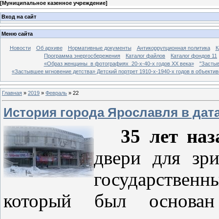
[
Муниципальное казенное учреждение
]
Вход на сайт
Меню сайта
Новости
Об архиве
Нормативные документы
Антикоррупционная политика
К
Программа энергосбережения
Каталог файлов
Каталог фондов 11
«Образ женщины в фотографиях 20-х-40-х годов ХХ века»
"Застыв
«Застывшее мгновение детства» Детский портрет 1910-х-1940-х годов в объекти
Главная
»
2019
»
Февраль
»
22
История города Ярославля в дат
35 лет наз
двери для зри
государстве
который был основан