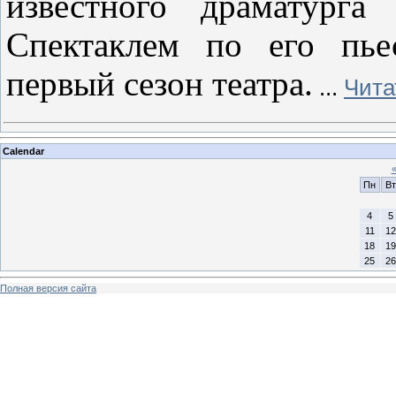
известного драматурга
Спектаклем по его пье
первый сезон театра.
...
Чита
Calendar
Пн
Вт
4
5
11
12
18
19
25
26
Полная версия сайта