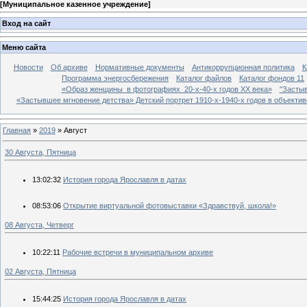
[
Муниципальное казенное учреждение
]
Вход на сайт
Меню сайта
Новости
Об архиве
Нормативные документы
Антикоррупционная политика
К
Программа энергосбережения
Каталог файлов
Каталог фондов 11
«Образ женщины в фотографиях 20-х-40-х годов ХХ века»
"Застыв
«Застывшее мгновение детства» Детский портрет 1910-х-1940-х годов в объекти
Главная
»
2019
»
Август
30 Августа, Пятница
13:02:32
История города Ярославля в датах
08:53:06
Открытие виртуальной фотовыставки «Здравствуй, школа!»
08 Августа, Четверг
10:22:11
Рабочие встречи в муниципальном архиве
02 Августа, Пятница
15:44:25
История города Ярославля в датах