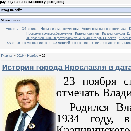
[
Муниципальное казенное учреждение
]
Вход на сайт
Меню сайта
Новости
Об архиве
Нормативные документы
Антикоррупционная политика
К
Программа энергосбережения
Каталог файлов
Каталог фондов 11
«Образ женщины в фотографиях 20-х-40-х годов ХХ века»
"Застыв
«Застывшее мгновение детства» Детский портрет 1910-х-1940-х годов в объекти
Главная
»
2019
»
Ноябрь
»
22
История города Ярославля в дат
23 ноября св
отмечать Влад
Родился Вла
1934 году, 
Крапивинского