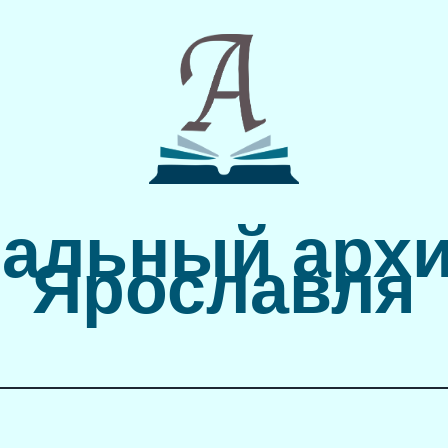
альный архи
Ярославля