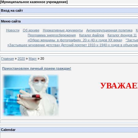
[
Муниципальное казенное учреждение
]
Вход на сайт
Меню сайта
Новости
Об архиве
Нормативные документы
Антикоррупционная политика
К
Программа энергосбережения
Каталог файлов
Каталог фондов 11
«Образ женщины в фотографиях 20-х-40-х годов ХХ века»
"Застыв
«Застывшее мгновение детства» Детский портрет 1910-х-1940-х годов в объекти
Главная
»
2020
»
Март
»
20
Приостановлен личный прием граждан!
УВАЖАЕ
Calendar