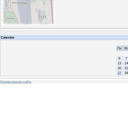
Calendar
Пн
Вт
6
7
13
14
20
21
27
28
Полная версия сайта