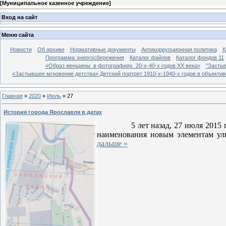
[
Муниципальное казенное учреждение
]
Вход на сайт
Меню сайта
Новости
Об архиве
Нормативные документы
Антикоррупционная политика
К
Программа энергосбережения
Каталог файлов
Каталог фондов 11
«Образ женщины в фотографиях 20-х-40-х годов ХХ века»
"Застыв
«Застывшее мгновение детства» Детский портрет 1910-х-1940-х годов в объекти
Главная
»
2020
»
Июль
»
27
История города Ярославля в датах
5 лет назад, 27 июля 201
наименования новым элементам ул
дальше »