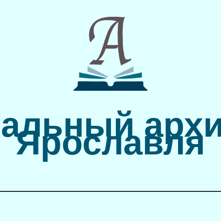
альный архи
Ярославля