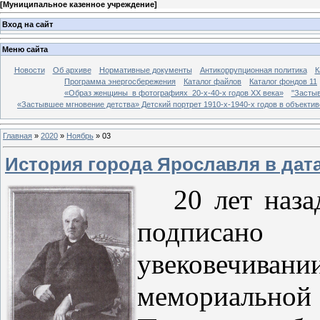
[
Муниципальное казенное учреждение
]
Вход на сайт
Меню сайта
Новости
Об архиве
Нормативные документы
Антикоррупционная политика
К
Программа энергосбережения
Каталог файлов
Каталог фондов 11
«Образ женщины в фотографиях 20-х-40-х годов ХХ века»
"Застыв
«Застывшее мгновение детства» Детский портрет 1910-х-1940-х годов в объекти
Главная
»
2020
»
Ноябрь
»
03
История города Ярославля в дат
20 лет наз
подписано 
увековечив
мемориально