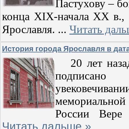
Пастухову – б
конца
XIX
-начала
XX
в.,
Ярославля.
...
Читать даль
История города Ярославля в дат
20 лет наз
подписано 
увековечив
мемориально
России Вере
Читать дальше »