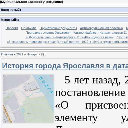
[
Муниципальное казенное учреждение
]
Вход на сайт
Меню сайта
Новости
Об архиве
Нормативные документы
Антикоррупционная политика
К
Программа энергосбережения
Каталог файлов
Каталог фондов 11
«Образ женщины в фотографиях 20-х-40-х годов ХХ века»
"Застыв
«Застывшее мгновение детства» Детский портрет 1910-х-1940-х годов в объекти
Главная
»
2021
»
Январь
»
29
История города Ярославля в дат
5 лет назад, 
постановление
«О присвое
элементу у