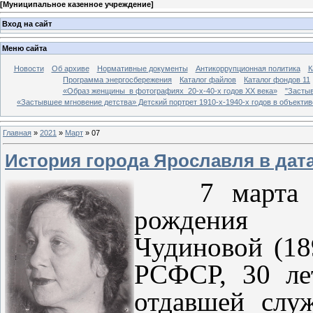
[
Муниципальное казенное учреждение
]
Вход на сайт
Меню сайта
Новости
Об архиве
Нормативные документы
Антикоррупционная политика
К
Программа энергосбережения
Каталог файлов
Каталог фондов 11
«Образ женщины в фотографиях 20-х-40-х годов ХХ века»
"Застыв
«Застывшее мгновение детства» Детский портрет 1910-х-1940-х годов в объекти
Главная
»
2021
»
Март
»
07
История города Ярославля в дат
7 марта 
рождения 
Чудиновой (18
РСФСР, 30 ле
отдавшей слу