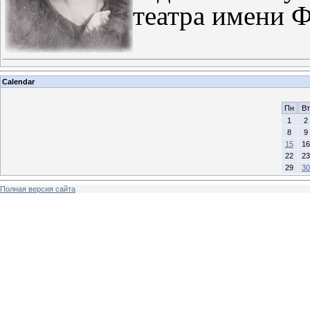
театра имени Ф
Calendar
Пн
Вт
1
2
8
9
15
16
22
23
29
30
Полная версия сайта