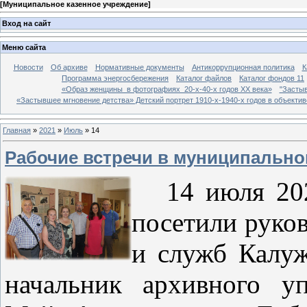
[
Муниципальное казенное учреждение
]
Вход на сайт
Меню сайта
Новости
Об архиве
Нормативные документы
Антикоррупционная политика
К
Программа энергосбережения
Каталог файлов
Каталог фондов 11
«Образ женщины в фотографиях 20-х-40-х годов ХХ века»
"Застыв
«Застывшее мгновение детства» Детский портрет 1910-х-1940-х годов в объекти
Главная
»
2021
»
Июль
»
14
Рабочие встречи в муниципально
14 июля 20
посетили руко
и служб Калуж
начальник архивного у