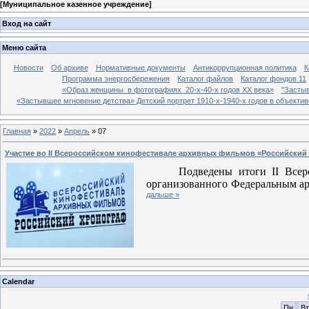
[
Муниципальное казенное учреждение
]
Вход на сайт
Меню сайта
Новости
Об архиве
Нормативные документы
Антикоррупционная политика
К
Программа энергосбережения
Каталог файлов
Каталог фондов 11
«Образ женщины в фотографиях 20-х-40-х годов ХХ века»
"Застыв
«Застывшее мгновение детства» Детский портрет 1910-х-1940-х годов в объекти
Главная
»
2022
»
Апрель
»
07
Участие во II Всероссийском кинофестивале архивных фильмов «Российский
Подведены итоги
II
Всеро
организованного Федеральным а
дальше »
Calendar
Пн
Вт