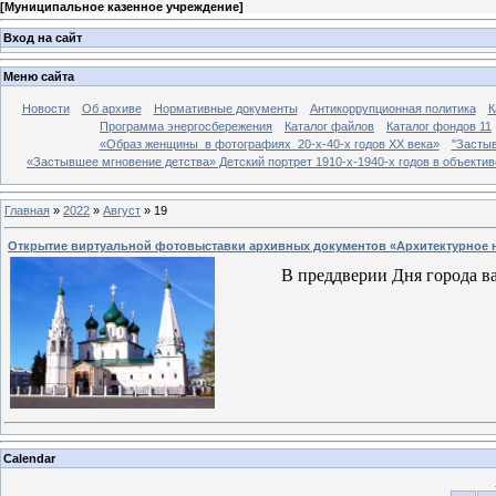
[
Муниципальное казенное учреждение
]
Вход на сайт
Меню сайта
Новости
Об архиве
Нормативные документы
Антикоррупционная политика
К
Программа энергосбережения
Каталог файлов
Каталог фондов 11
«Образ женщины в фотографиях 20-х-40-х годов ХХ века»
"Застыв
«Застывшее мгновение детства» Детский портрет 1910-х-1940-х годов в объекти
Главная
»
2022
»
Август
»
19
Открытие виртуальной фотовыставки архивных документов «Архитектурное н
В преддверии Дня города 
Calendar