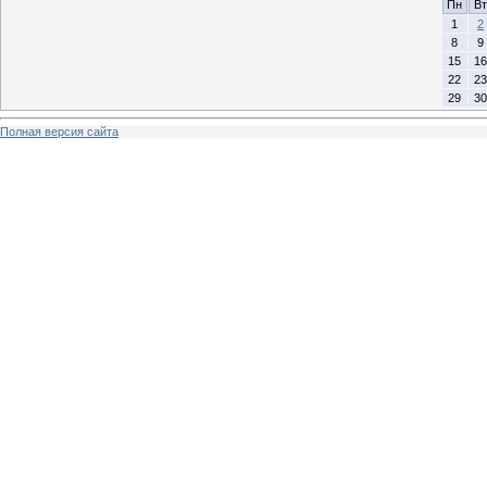
Пн
Вт
1
2
8
9
15
16
22
23
29
30
Полная версия сайта