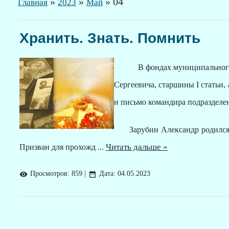
»
»
»
04
Главная
2023
Май
Хранить. Знать. Помнить
В фондах муниципального
Сергеевича, старшины
I
статьи,
и письмо командира подразделе
Зарубин Александр родился в
Читать дальше »
Призван для прохожд
...
Просмотров:
859
|
Дата:
04.05.2023