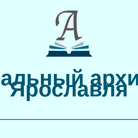
альный архи
Ярославля