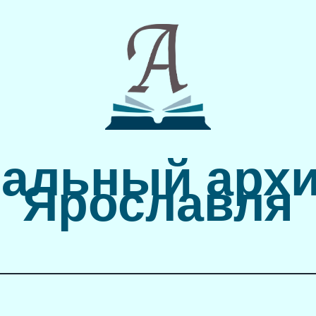
альный архи
Ярославля