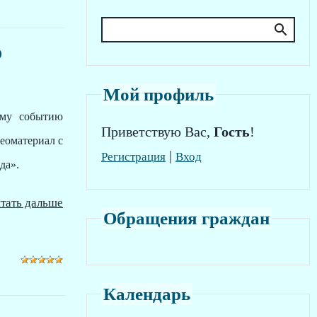
о
Мой профиль
ому событию
Приветствую Вас
,
Гость
!
еоматериал с
|
Регистрация
Вход
да».
тать дальше
Обращения граждан
Календарь