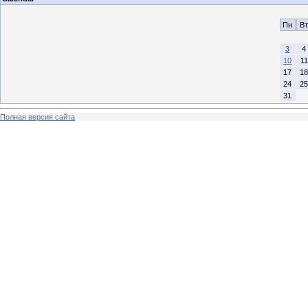
Пн
Вт
3
4
10
11
17
18
24
25
31
Полная версия сайта