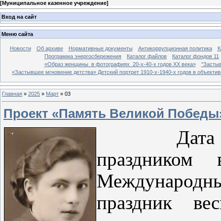
[
Муниципальное казенное учреждение
]
Вход на сайт
Меню сайта
Новости
Об архиве
Нормативные документы
Антикоррупционная политика
К
Программа энергосбережения
Каталог файлов
Каталог фондов 11
«Образ женщины в фотографиях 20-х-40-х годов ХХ века»
"Застыв
«Застывшее мгновение детства» Детский портрет 1910-х-1940-х годов в объекти
Главная
»
2025
»
Март
»
03
Проект «Память Великой Победы
Дата
праздником 
Международны
праздник ве