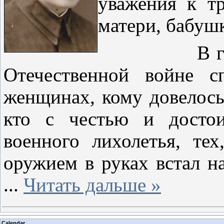
уважения к т
матери, бабушк
В год 80-л
Отечественной войне с
женщинах, кому довелось 
кто с честью и достои
военного лихолетья, те
оружием в руках встал н
...
Читать дальше »
Calendar