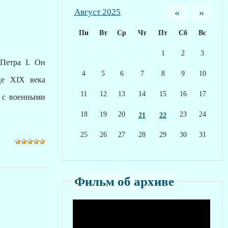
«
»
Август 2025
Пн
Вт
Ср
Чт
Пт
Сб
Вс
1
2
3
 Петра
I
. Он
4
5
6
7
8
9
10
нце
XIX
века
11
12
13
14
15
16
17
о с военными
18
19
20
23
24
21
22
25
26
27
28
29
30
31
Фильм об архиве