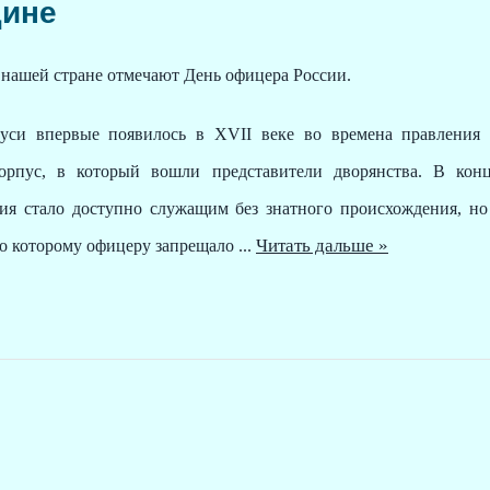
дине
 нашей стране отмечают День офицера России.
Руси впервые появилось в
XVII
веке во времена правления
орпус, в который вошли представители дворянства. В ко
ния стало доступно служащим без знатного происхождения, н
Читать дальше »
но которому офицеру запрещало
...