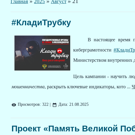
»
»
»
21
Главная
2025
Август
#КладиТрубку
В настоящее время по вс
#КладиТ
киберграмотности
Министерством внутренних д
Цель кампании - научить л
Ч
мошенничества
, раскрыть ключевые индикаторы, кото
...
Просмотров:
322
|
Дата:
21.08.2025
Проект «Память Великой По