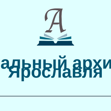
альный архи
Ярославля