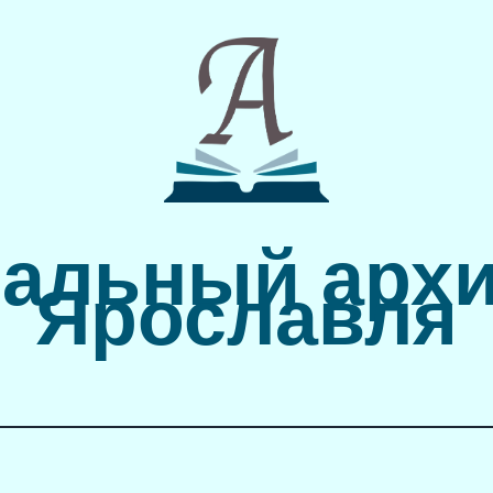
альный архи
Ярославля