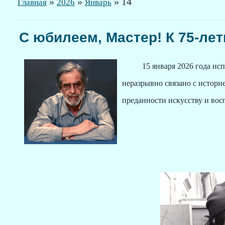
»
»
»
14
Главная
2026
Январь
С юбилеем, Мастер! К 75‑ле
15 января 2026 года исполн
неразрывно связано с истори
преданности искусству и вос