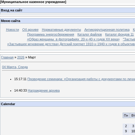
[
Муниципальное казенное учреждение
]
Вход на сайт
Меню сайта
Новости
Об архиве
Нормативные документы
Антикоррупционная политика
К
Программа энергосбережения
Каталог файлов
Каталог фондов 11
«Образ женщины в фотографиях 20-х-40-х годов ХХ века»
"Застыв
«Застывшее мгновение детства» Детский портрет 1910-х-1940-х годов в объекти
Главная
»
2026
»
Март
04 Марта, Среда
15:17:11
Проведение семинара: «Организация работы с документами по личн
14:40:33
Награждение архива
Calendar
Пн
Вт
2
3
9
10