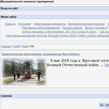
[
Муниципальное казенное учреждение
]
Вход на сайт
Меню сайта
Новости
Об архиве
Нормативные документы
Антикоррупционная политика
К
Программа энергосбережения
Каталог файлов
Каталог фондов 11
«Образ женщины в фотографиях 20-х-40-х годов ХХ века»
"Застыв
«Застывшее мгновение детства» Детский портрет 1910-х-1940-х годов в объекти
Главная
»
2018
»
Май
»
08
Торжественные мероприятия, посвященные Дню Победы
8 мая 2018 года в Ярославле сост
Великой Отечественной войне.
...
Чи
Calendar
Пн
Вт