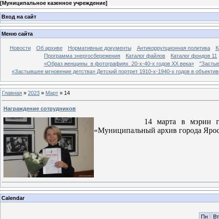
[
Муниципальное казенное учреждение
]
Вход на сайт
Меню сайта
Новости
Об архиве
Нормативные документы
Антикоррупционная политика
К
Программа энергосбережения
Каталог файлов
Каталог фондов 11
«Образ женщины в фотографиях 20-х-40-х годов ХХ века»
"Застыв
«Застывшее мгновение детства» Детский портрет 1910-х-1940-х годов в объекти
Главная
»
2023
»
Март
»
14
Награждение сотрудников
14 марта в мэрии города Яр
«Муниципальный архив города Яро
Calendar
Пн
Вт