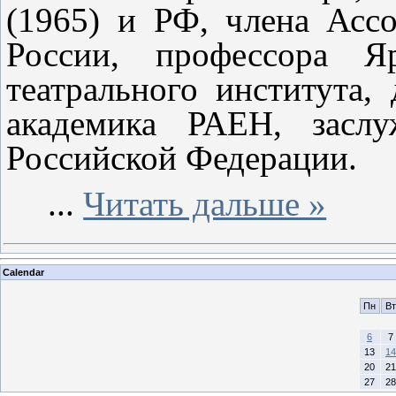
(1965) и РФ, члена Асс
России, профессора Яр
театрального института,
академика РАЕН, заслу
Российской Федерации.
...
Читать дальше »
Calendar
Пн
Вт
6
7
13
14
20
21
27
28