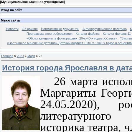
[
Муниципальное казенное учреждение
]
Вход на сайт
Меню сайта
Новости
Об архиве
Нормативные документы
Антикоррупционная политика
К
Программа энергосбережения
Каталог файлов
Каталог фондов 11
«Образ женщины в фотографиях 20-х-40-х годов ХХ века»
"Застыв
«Застывшее мгновение детства» Детский портрет 1910-х-1940-х годов в объекти
Главная
»
2023
»
Март
»
22
История города Ярославля в дат
26 марта испол
Маргариты Георги
24.05.2020), р
литературного 
историка театра,